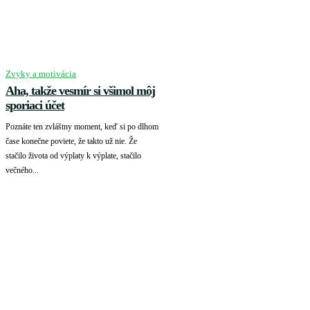
Zvyky a motivácia
Aha, takže vesmír si všimol môj
sporiaci účet
Poznáte ten zvláštny moment, keď si po dlhom
čase konečne poviete, že takto už nie. Že
stačilo života od výplaty k výplate, stačilo
večného...