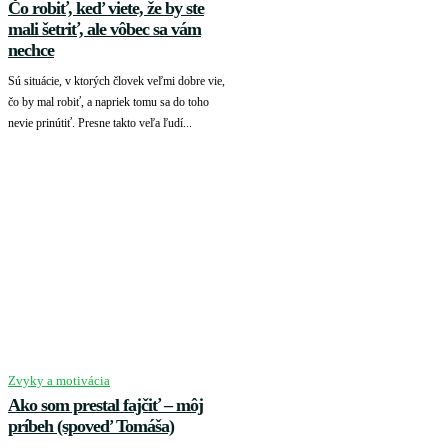
Čo robiť, keď viete, že by ste
mali šetriť, ale vôbec sa vám
nechce
Sú situácie, v ktorých človek veľmi dobre vie,
čo by mal robiť, a napriek tomu sa do toho
nevie prinútiť. Presne takto veľa ľudí...
Zvyky a motivácia
Ako som prestal fajčiť – môj
príbeh (spoveď Tomáša)