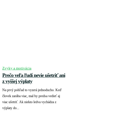
Zvyky a motivácia
Prečo veľa ľudí nevie ušetriť ani
z vyššej výplaty
Na prvý pohľad to vyzerá jednoducho. Keď
človek zarába viac, mal by predsa vedieť aj
viac ušetriť. Ak niekto ledva vychádza z
výplaty do...