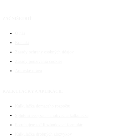
ZAČNIŠETRIŤ
O nás
Kontakt
Zásady ochrany osobných údajov
Zásady používania cookies
Autorské práva
KALKULAČKY A APLIKÁCIE
Kalkulačka domáceho rozpočtu
Splňte si svoj sen – motivačná kalkulačka
Potrebujete to? Rozhodovací formulár
Kalkulačka drobných zlozvykov