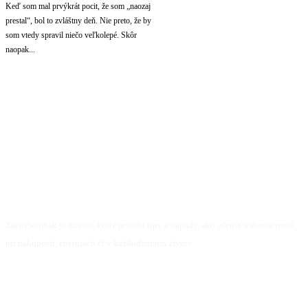
Keď som mal prvýkrát pocit, že som „naozaj
prestal“, bol to zvláštny deň. Nie preto, že by
som vtedy spravil niečo veľkolepé. Skôr
naopak...
ZacniSetrit.sk je miesto, ktoré prináša tipy a nápady, ako ušetriť v domácnosti,
pri nákupoch, energiách či v každodennom živote.
Facebook