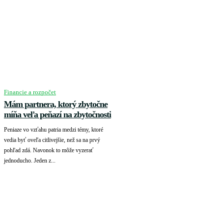
Financie a rozpočet
Mám partnera, ktorý zbytočne
míňa veľa peňazí na zbytočnosti
Peniaze vo vzťahu patria medzi témy, ktoré
vedia byť oveľa citlivejšie, než sa na prvý
pohľad zdá. Navonok to môže vyzerať
jednoducho. Jeden z...