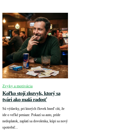
Zvyky a motivácia
Koľko stojí zlozvyk, ktorý sa
tvári ako malá radosť
Sú výdavky, pri ktorých človek hneď cíti, že
ide o veľké peniaze. Pokazí sa auto, príde
nedoplatok, zaplatí sa dovolenka, kúpi sa nový
spotrebič...