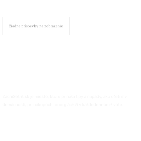
žiadne príspevky na zobrazenie
ZacniSetrit.sk je miesto, ktoré prináša tipy a nápady, ako ušetriť v
domácnosti, pri nákupoch, energiách či v každodennom živote.
Facebook