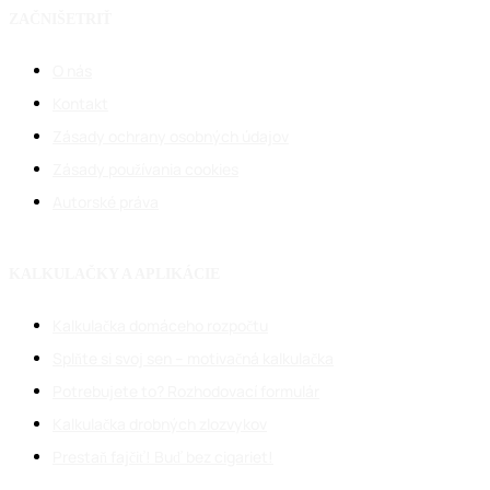
ZAČNIŠETRIŤ
O nás
Kontakt
Zásady ochrany osobných údajov
Zásady používania cookies
Autorské práva
KALKULAČKY A APLIKÁCIE
Kalkulačka domáceho rozpočtu
Splňte si svoj sen – motivačná kalkulačka
Potrebujete to? Rozhodovací formulár
Kalkulačka drobných zlozvykov
Prestaň fajčiť! Buď bez cigariet!