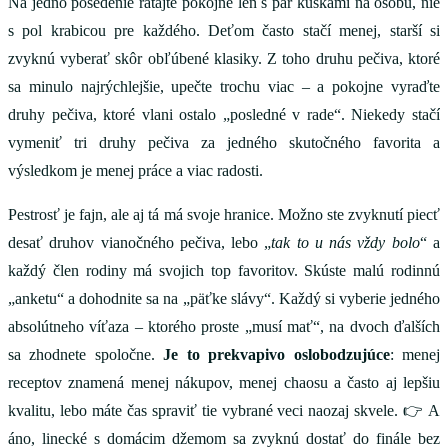
Na jedno posedenie rátajte pokojne len s pár kúskami na osobu, nie
s pol krabicou pre každého. Deťom často stačí menej, starší si
zvyknú vyberať skôr obľúbené klasiky. Z toho druhu pečiva, ktoré
sa minulo najrýchlejšie, upečte trochu viac – a pokojne vyraďte
druhy pečiva, ktoré vlani ostalo „posledné v rade“. Niekedy stačí
vymeniť tri druhy pečiva za jedného skutočného favorita a
výsledkom je menej práce a viac radosti.
Pestrosť je fajn, ale aj tá má svoje hranice. Možno ste zvyknutí piecť
desať druhov vianočného pečiva, lebo „
tak to u nás vždy bolo
“ a
každý člen rodiny má svojich top favoritov. Skúste malú rodinnú
„anketu“ a dohodnite sa na „päťke slávy“. Každý si vyberie jedného
absolútneho víťaza – ktorého proste „musí mať“, na dvoch ďalších
sa zhodnete spoločne.
Je to prekvapivo oslobodzujúce
: menej
receptov znamená menej nákupov, menej chaosu a často aj lepšiu
kvalitu, lebo máte čas spraviť tie vybrané veci naozaj skvele. 👉 A
áno, linecké s domácim džemom sa zvyknú dostať do finále bez