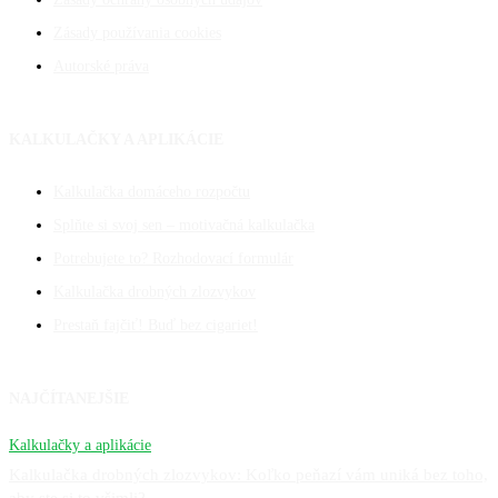
Zásady používania cookies
Autorské práva
KALKULAČKY A APLIKÁCIE
Kalkulačka domáceho rozpočtu
Splňte si svoj sen – motivačná kalkulačka
Potrebujete to? Rozhodovací formulár
Kalkulačka drobných zlozvykov
Prestaň fajčiť! Buď bez cigariet!
NAJČÍTANEJŠIE
Kalkulačky a aplikácie
Kalkulačka drobných zlozvykov: Koľko peňazí vám uniká bez toho,
aby ste si to všimli?