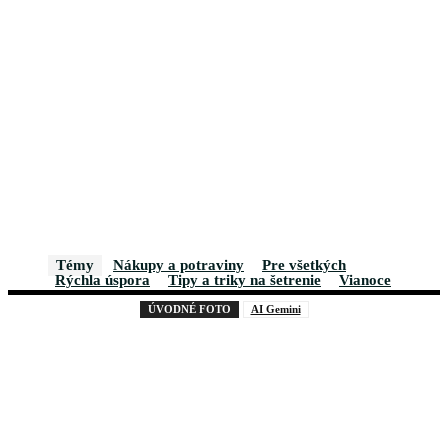
Témy
Nákupy a potraviny
Pre všetkých
Rýchla úspora
Tipy a triky na šetrenie
Vianoce
ÚVODNÉ FOTO
AI Gemini