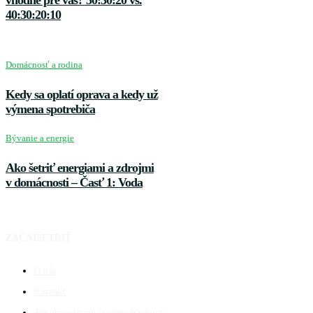
40:30:20:10
Domácnosť a rodina
Kedy sa oplatí oprava a kedy už
výmena spotrebiča
Bývanie a energie
Ako šetriť energiami a zdrojmi
v domácnosti – Časť 1: Voda
ZAČNIŠETRIŤ
O nás
Kontakt
Zásady ochrany osobných údajov