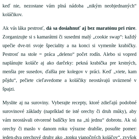
keď nie, nezostane vám plná nádoba „nikým neobjednaných“
koláčikov.
Ak vás láka pestrosť,
dá sa dosiahnuť aj bez maratónu pri rúre
.
Zorganizujte si s kamarátmi či susedmi malý „cookie swap“: každý
upečie dve-tri svoje špeciality a na konci si vymeníte krabičky.
Pestrosť na stole = práca „deleno“ počet rodín. Alebo si vopred
naplánujte koláče aj ako darčeky: pekná krabička pre krstných,
menšia pre susedov, ďalšia pre kolegov v práci. Keď „viete, kam
pôjdu“, pečiete cieľavedome a koláčiky neostávajú uväznené v
špajzi.
Myslite aj na suroviny. Vyberajte recepty, ktoré zdieľajú podobné
surovinové základy (napríklad tie isté orechy či druh múky), aby
vám neostávali otvorené balíčky len na „tú jednu“ dobrotu. Ak sú
orechy či maslo v danom roku výrazne drahšie, posuňte pomer:
jeden-dva orechové druhy ako „topku vianočných koláčov“, zvyšok