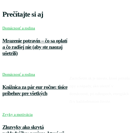
Prečítajte si aj
Domácnosť a rodina
Mrazenie potravín – čo sa oplatí
a čo radšej nie (aby ste naozaj
ušetrili)
Domácnosť a rodina
ZacniSetrit.sk je miesto, ktoré prináša
tipy a nápady, ako ušetriť v
Knižnica za pár eur ročne: tisíce
príbehov pre všetkých
domácnosti, pri nákupoch, energiách
či v každodennom živote.
Zvyky a motivácia
Facebook
Zlozvyky ako skrytá