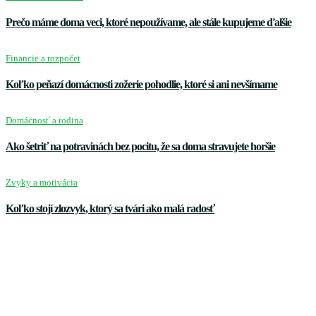
Prečo máme doma veci, ktoré nepoužívame, ale stále kupujeme ďalšie
Financie a rozpočet
Koľko peňazí domácnosti zožerie pohodlie, ktoré si ani nevšímame
Domácnosť a rodina
Ako šetriť na potravinách bez pocitu, že sa doma stravujete horšie
Zvyky a motivácia
Koľko stojí zlozvyk, ktorý sa tvári ako malá radosť