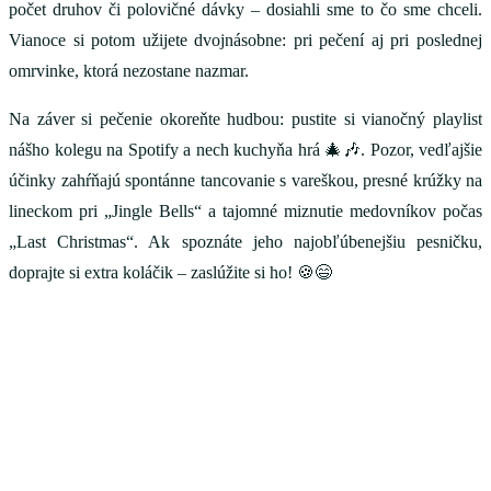
počet druhov či polovičné dávky – dosiahli sme to čo sme chceli.
Vianoce si potom užijete dvojnásobne: pri pečení aj pri poslednej
omrvinke, ktorá nezostane nazmar.
Na záver si pečenie okoreňte hudbou: pustite si vianočný playlist
nášho kolegu na Spotify a nech kuchyňa hrá 🎄🎶. Pozor, vedľajšie
účinky zahŕňajú spontánne tancovanie s vareškou, presné krúžky na
lineckom pri „Jingle Bells“ a tajomné miznutie medovníkov počas
„Last Christmas“. Ak spoznáte jeho najobľúbenejšiu pesničku,
doprajte si extra koláčik – zaslúžite si ho! 🍪😄