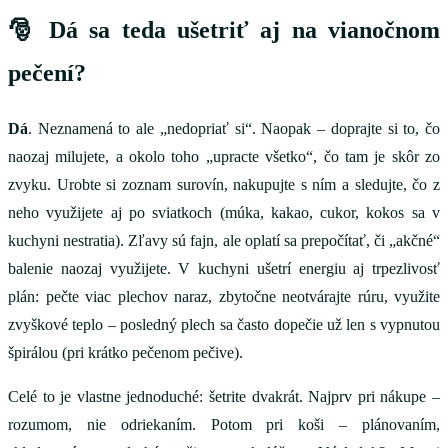
🎅 Dá sa teda ušetriť aj na vianočnom
pečení?
Dá
. Neznamená to ale „nedopriať si“. Naopak – doprajte si to, čo
naozaj milujete, a okolo toho „upracte všetko“, čo tam je skôr zo
zvyku. Urobte si zoznam surovín, nakupujte s ním a sledujte, čo z
neho využijete aj po sviatkoch (múka, kakao, cukor, kokos sa v
kuchyni nestratia). Zľavy sú fajn, ale oplatí sa prepočítať, či „akčné“
balenie naozaj využijete. V kuchyni ušetrí energiu aj trpezlivosť
plán: pečte viac plechov naraz, zbytočne neotvárajte rúru, využite
zvyškové teplo – posledný plech sa často dopečie už len s vypnutou
špirálou (pri krátko pečenom pečive).
Celé to je vlastne jednoduché: šetrite dvakrát. Najprv pri nákupe –
rozumom, nie odriekaním. Potom pri koši – plánovaním,