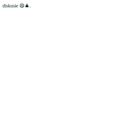
diskusie 😄🎄.