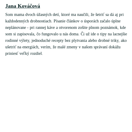
Jana Kováčová
Som mama dvoch úžasných detí, ktoré ma naučili, že šetriť sa dá aj pri
každodenných drobnostiach. Písanie článkov o úsporách začalo úplne
neplánovane - pri rannej káve a otvorenom zošite plnom poznámok, kde
som si zapisovala, čo fungovalo u nás doma. Či už ide o tipy na lacnejšie
rodinné výlety, jednoduché recepty bez plytvania alebo drobné triky, ako
ušetriť na energiách, verím, že malé zmeny v našom správaní dokážu
priniesť veľký rozdiel.