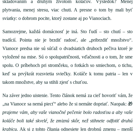
skladovaním a druhým životom koláčov. Výsledok? Menej
plytvania, menej stresu, viac chuti. A presne o tom by mali byť
sviatky: o dobrom pocite, ktorý zostane aj po Vianociach.
Samozrejme, každá domácnosť je iná. Sto ľudí – sto chutí – sto
tradícií. Pointa nie je brzdiť radosť, ale „pribrzdiť množstvo“.
Vianoce predsa nie sú súťaž o dvadsiatich druhoch pečiva ktoré je
vyložené na mise. Sú o spolupatričnosti, vďačnosti a o tom, že sme
spolu. O príbehoch pri stromčeku, o fotkách so smiechom, o tichu,
keď sa prvýkrát rozsvietia sviečky. Koláče k tomu patria – len v
takom množstve, aby sa stihli zjesť s chuťou.
Na záver jedno uistenie. Tento článok nemá za cieľ hovoriť vám, že
„na Vianoce sa nemá piecť“ alebo že si nemáte dopriať. Naopak: 🎁
prajeme vám, aby vaše vianočné pečenie bolo radosťou a aby vaše
koláče boli také skvelé, že zmiznú skôr, než stihnete odfotiť druhú
krabicu
. Ak si z tohto čítania odnesiete len drobnú zmenu – menší