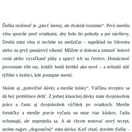
Ďalšia možnosť je „piecť menej, ale dvakrát rozumne“. Prvú menšiu
vlnu spravíte pred sviatkami, aby bolo do pohody a pre návštevy.
Druhú mini vlnu si necháte na medzičas – napríklad na Silvestra
alebo na prvý januárový víkend. Môžete si dokonca zmraziť hotové
cestá alebo vyvaľkané pláty a upiecť ich na čerstvo. Domácnosť
provoniate ešte raz, koláče budú krehké ako nové – a nebudú stáť
týždne v krabici, kde postupne starnú.
Skúste aj „polovičné dávky a menšie kúsky“. Väčšina receptov sa
dá bez problémov deliť. Z jednej klasickej dávky máte dvojnásobok
práce a často aj dvojnásobok výčitiek po sviatkoch. Menšie
formičky a menšie porcie vyčaria na mise viac kúskov, ľudia
ochutnajú, ale neprejedia sa. A ak chcete testovať nový recept,
urobte najprv „degustačnú“ mini dávku. Keď chutí, dorobte ďalšie –