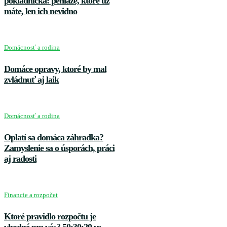
pokladnička: peniaze, ktoré už
máte, len ich nevidno
Domácnosť a rodina
Domáce opravy, ktoré by mal
zvládnuť aj laik
Domácnosť a rodina
Oplatí sa domáca záhradka?
Zamyslenie sa o úsporách, práci
aj radosti
Financie a rozpočet
Ktoré pravidlo rozpočtu je
vhodné pre vás? 50:30:20 vs.