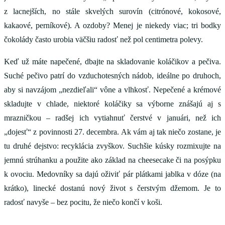
z lacnejších, no stále skvelých surovín (citrónové, kokosové,
kakaové, perníkové). A ozdoby? Menej je niekedy viac; tri bodky
čokolády často urobia väčšiu radosť než pol centimetra polevy.
Keď už máte napečené, dbajte na skladovanie koláčikov a pečiva.
Suché pečivo patrí do vzduchotesných nádob, ideálne po druhoch,
aby si navzájom „nezdieľali“ vône a vlhkosť. Nepečené a krémové
skladujte v chlade, niektoré koláčiky sa výborne znášajú aj s
mrazničkou – radšej ich vytiahnuť čerstvé v januári, než ich
„dojesť“ z povinnosti 27. decembra. Ak vám aj tak niečo zostane, je
tu druhé dejstvo: recyklácia zvyškov. Suchšie kúsky rozmixujte na
jemnú strúhanku a použite ako základ na cheesecake či na posýpku
k ovociu. Medovníky sa dajú oživiť pár plátkami jablka v dóze (na
krátko), linecké dostanú nový život s čerstvým džemom. Je to
radosť navyše – bez pocitu, že niečo končí v koši.