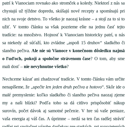
patrí k Vianociam rovnako ako stromček a koledy. Niektorí z nás sa
chystajú už týždne dopredu, skúšajú nové recepty a spomínajú pri
nich na svoje detstvo. To všetko je naozaj krásne – a stojí za to si to
užiť. V tomto článku sa však pozrieme ešte na jednu časť tejto
tradície: na množstvo. Hojnosť k Vianociam historicky patrí, u nás
sa niekedy až súťaží, kto zvládne „aspoň 15 druhov“ sladkého či
slaného pečiva.
Ale nie sú Vianoce v konečnom dôsledku najmä
o ľuďoch, pokoji a spoločne strávenom čase
? O tom, aby sme
mali dosť –
nie nevyhnutne všetko
?
Nechceme kázať ani zhadzovať tradície. V tomto článku vám určite
nenapíšeme, že „
upečte len jeden druh pečiva a hotovo
“. Skôr ide o
malé premyslenie: koľko sladkého či slaného pečiva naozaj zjeme
my a naši blízki? Podľa toho sa dá citlivo prispôsobiť nákup
surovín, počet dávok aj samotné pečenie. V hre sú vaše peniaze,
vaša energia aj váš čas. A úprimne – nedá sa ten čas radšej stráviť
radšej pri spoločnej výrobe darčekov pre starkých, pri rozsvietených