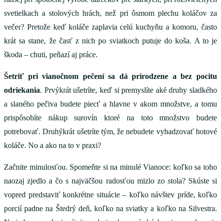
svetielkach a stolových hrách, než pri ôsmom plechu koláčov za
večer? Pretože keď koláče zaplavia celú kuchyňu a komoru, často
krát sa stane, že časť z nich po sviatkoch putuje do koša. A to je
škoda – chuti, peňazí aj práce.
Šetriť pri vianočnom pečení sa dá prirodzene a bez pocitu
odriekania
. Prvýkrát ušetríte, keď si premyslíte aké druhy sladkého
a slaného pečiva budete piecť a hlavne v akom množstve, a tomu
prispôsobíte nákup surovín ktoré na toto množstvo budete
potrebovať. Druhýkrát ušetríte tým, že nebudete vyhadzovať hotové
koláče. No a ako na to v praxi?
Začnite minulosťou. Spomeňte si na minulé Vianoce: koľko sa toho
naozaj zjedlo a čo s najväčšou radosťou mizlo zo stola? Skúste si
vopred predstaviť konkrétne situácie – koľko návštev príde, koľko
porcií padne na Štedrý deň, koľko na sviatky a koľko na Silvestra.