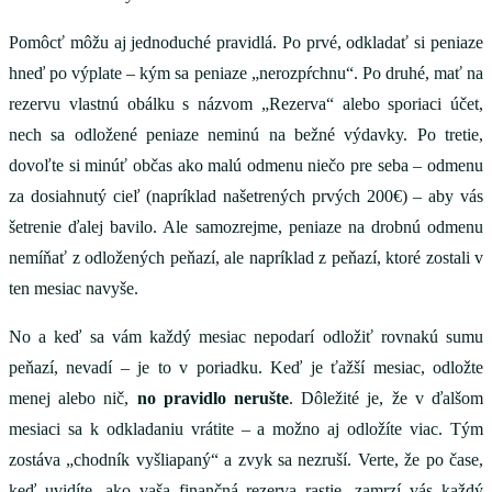
Pomôcť môžu aj jednoduché pravidlá. Po prvé, odkladať si peniaze
hneď po výplate – kým sa peniaze „nerozpŕchnu“. Po druhé, mať na
rezervu vlastnú obálku s názvom „Rezerva“ alebo sporiaci účet,
nech sa odložené peniaze neminú na bežné výdavky. Po tretie,
dovoľte si minúť občas ako malú odmenu niečo pre seba – odmenu
za dosiahnutý cieľ (napríklad našetrených prvých 200€) – aby vás
šetrenie ďalej bavilo. Ale samozrejme, peniaze na drobnú odmenu
nemíňať z odložených peňazí, ale napríklad z peňazí, ktoré zostali v
ten mesiac navyše.
No a keď sa vám každý mesiac nepodarí odložiť rovnakú sumu
peňazí, nevadí – je to v poriadku. Keď je ťažší mesiac, odložte
menej alebo nič,
no pravidlo nerušte
. Dôležité je, že v ďalšom
mesiaci sa k odkladaniu vrátite – a možno aj odložíte viac. Tým
zostáva „chodník vyšliapaný“ a zvyk sa nezruší. Verte, že po čase,
keď uvidíte, ako vaša finančná rezerva rastie, zamrzí vás každý