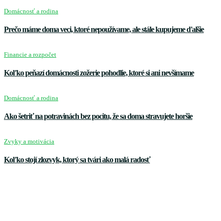
Domácnosť a rodina
Prečo máme doma veci, ktoré nepoužívame, ale stále kupujeme ďalšie
Financie a rozpočet
Koľko peňazí domácnosti zožerie pohodlie, ktoré si ani nevšímame
Domácnosť a rodina
Ako šetriť na potravinách bez pocitu, že sa doma stravujete horšie
Zvyky a motivácia
Koľko stojí zlozvyk, ktorý sa tvári ako malá radosť