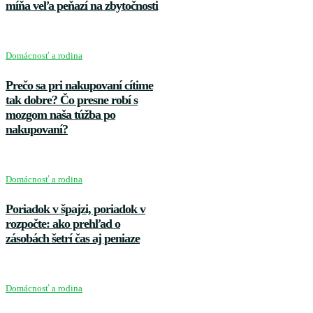
míňa veľa peňazí na zbytočnosti
Domácnosť a rodina
Prečo sa pri nakupovaní cítime
tak dobre? Čo presne robí s
mozgom naša túžba po
nakupovaní?
Domácnosť a rodina
Poriadok v špajzi, poriadok v
rozpočte: ako prehľad o
zásobách šetrí čas aj peniaze
Domácnosť a rodina