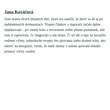
Jana Kováčová
Som mama dvoch úžasných detí, ktoré ma naučili, že šetriť sa dá aj pri
každodenných drobnostiach. Písanie článkov o úsporách začalo úplne
neplánovane - pri rannej káve a otvorenom zošite plnom poznámok, kde
som si zapisovala, čo fungovalo u nás doma. Či už ide o tipy na lacnejšie
rodinné výlety, jednoduché recepty bez plytvania alebo drobné triky, ako
ušetriť na energiách, verím, že malé zmeny v našom správaní dokážu
priniesť veľký rozdiel.