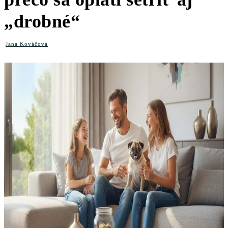
„drobné“
Jana Kováčová