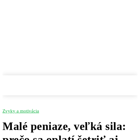
Zvyky a motivácia
Malé peniaze, veľká sila:
prečo sa oplatí šetriť aj