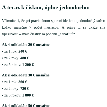
A teraz k číslam, úplne jednoducho:
Všimnite si, že pri pravidelnom sporení ide len o jednoduchý súčet:
koľko mesačne × počet mesiacov. A práve tu sa ukáže sila
trpezlivosti – malé čiastky sa potichu „nabaľujú“.
Ak si odkladáte 20 € mesačne
• za 1 rok:
240 €
• za 2 roky:
480 €
• za 5 rokov:
1 200 €
Ak si odkladáte 30 € mesačne
• za 1 rok:
360 €
• za 2 roky:
720 €
• za 5 rokov:
1 800 €
Ak si odkladáte 50 € mesačne