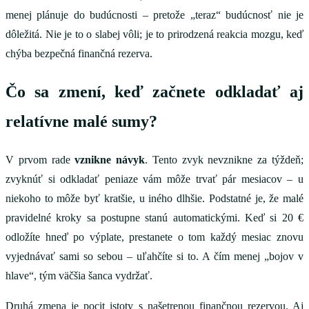
menej plánuje do budúcnosti – pretože „teraz“ budúcnosť nie je
dôležitá. Nie je to o slabej vôli; je to prirodzená reakcia mozgu, keď
chýba bezpečná finančná rezerva.
Čo sa zmení, keď začnete odkladať aj
relatívne malé sumy?
V prvom rade
vznikne návyk
. Tento zvyk nevznikne za týždeň;
zvyknúť si odkladať peniaze vám môže trvať pár mesiacov – u
niekoho to môže byť kratšie, u iného dlhšie. Podstatné je, že malé
pravidelné kroky sa postupne stanú automatickými. Keď si 20 €
odložíte hneď po výplate, prestanete o tom každý mesiac znovu
vyjednávať sami so sebou – uľahčíte si to. A čím menej „bojov v
hlave“, tým väčšia šanca vydržať.
Druhá zmena je pocit istoty s našetrenou finančnou rezervou. Aj