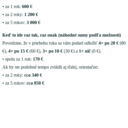
• za 1 rok:
600 €
• za 2 roky:
1 200 €
• za 5 rokov:
3 000 €
Keď to ide raz tak, raz onak (náhodné sumy podľa možností)
Povedzme, že v priebehu roka sa vám podarí odložiť
4× po 20 €
(80
€),
4× po 15 €
(60 €),
3× po 10 €
(30 €) a
1× nič
(0 €).
• spolu za 1 rok:
170 €
Ak by ste podobné tempo zvládli aj ďalej, orientačne:
• za 2 roky:
cca 340 €
• za 5 rokov:
cca 850 €