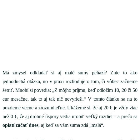
Má zmysel odkladať si aj malé sumy peňazí? Znie to ako
jednoduchá otázka, no v praxi rozhoduje o tom, či vôbec začneme
šetriť. Mnohí si povedia: „Z môjho príjmu, keď odložím 10, 20 či 50
eur mesačne, tak to aj tak nič nevyrieši.“ V tomto článku sa na to
pozrieme vecne a zrozumiteľne. Ukážeme si, že aj 20 € je vždy viac
než 0 €, že aj drobné úspory vedia urobiť veľký rozdiel – a prečo sa
oplatí začať dnes
, aj keď sa vám suma zdá „malá“.