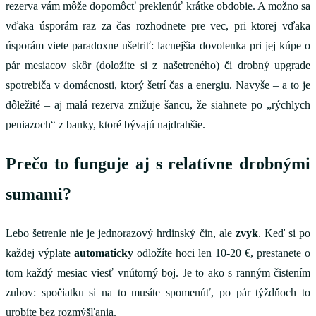
rezerva vám môže dopomôcť preklenúť krátke obdobie. A možno sa
vďaka úsporám raz za čas rozhodnete pre vec, pri ktorej vďaka
úsporám viete paradoxne ušetriť: lacnejšia dovolenka pri jej kúpe o
pár mesiacov skôr (doložíte si z našetreného) či drobný upgrade
spotrebiča v domácnosti, ktorý šetrí čas a energiu. Navyše – a to je
dôležité – aj malá rezerva znižuje šancu, že siahnete po „rýchlych
peniazoch“ z banky, ktoré bývajú najdrahšie.
Prečo to funguje aj s relatívne drobnými
sumami?
Lebo šetrenie nie je jednorazový hrdinský čin, ale
zvyk
. Keď si po
každej výplate
automaticky
odložíte hoci len 10-20 €, prestanete o
tom každý mesiac viesť vnútorný boj. Je to ako s ranným čistením
zubov: spočiatku si na to musíte spomenúť, po pár týždňoch to
urobíte bez rozmýšľania.