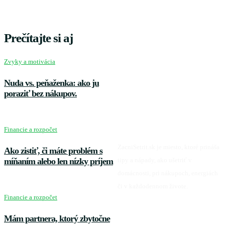
Prečítajte si aj
Zvyky a motivácia
Nuda vs. peňaženka: ako ju
poraziť bez nákupov.
Financie a rozpočet
ZacniSetrit.sk je miesto, ktoré prináša
Ako zistiť, či máte problém s
tipy a nápady, ako ušetriť v
míňaním alebo len nízky príjem
domácnosti, pri nákupoch, energiách
či v každodennom živote.
Financie a rozpočet
Mám partnera, ktorý zbytočne
Facebook