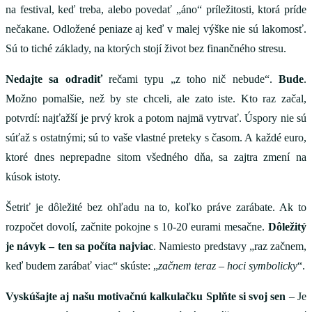
na festival, keď treba, alebo povedať „áno“ príležitosti, ktorá príde
nečakane. Odložené peniaze aj keď v malej výške nie sú lakomosť.
Sú to tiché základy, na ktorých stojí život bez finančného stresu.
Nedajte sa odradiť
rečami typu „z toho nič nebude“.
Bude
.
Možno pomalšie, než by ste chceli, ale zato iste. Kto raz začal,
potvrdí: najťažší je prvý krok a potom najmä vytrvať. Úspory nie sú
súťaž s ostatnými; sú to vaše vlastné preteky s časom. A každé euro,
ktoré dnes neprepadne sitom všedného dňa, sa zajtra zmení na
kúsok istoty.
Šetriť je dôležité bez ohľadu na to, koľko práve zarábate. Ak to
rozpočet dovolí, začnite pokojne s 10-20 eurami mesačne.
Dôležitý
je návyk – ten sa počíta najviac
. Namiesto predstavy „raz začnem,
keď budem zarábať viac“ skúste: „
začnem teraz – hoci symbolicky
“.
Vyskúšajte aj našu motivačnú kalkulačku Splňte si svoj sen
– Je