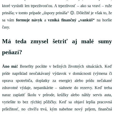
ktoré vyrástli len trpezlivosťou. A trpezlivosť – ako sa vraví – ruže
prináša; v tomto prípade „úspory prináša“ 😊. Dôležité je však to, že
sa vám
formuje návyk
a
vzniká finančný „vankúš“
na horšie
časy.
Má teda zmysel šetriť aj malé sumy
peňazí?
Áno má!
Benefity pocítite v bežných životných situáciách. Keď
príde napríklad neočakávaný výdavok v domácnosti (výmena či
oprava spotrebiča, doplatky za energie) alebo prídu nečakané
zdravotné výdaje, nepanikárite – siahnete do rezervy. Keď treba
naraz zaplatiť školu v prírode, krúžky alebo náhly servis auta,
vyriešite to bez rýchlej pôžičky. Keď sa objaví lepšia pracovná
príležitosť, no chvíľu trvá, kým nabehne nový príjem, finančná