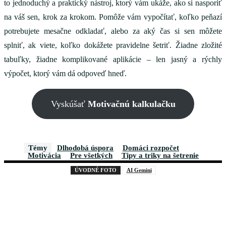
to jednoduchý a praktický nástroj, ktorý vám ukáže, ako si nasporiť
na váš sen, krok za krokom. Pomôže vám vypočítať, koľko peňazí
potrebujete mesačne odkladať, alebo za aký čas si sen môžete
splniť, ak viete, koľko dokážete pravidelne šetriť. Žiadne zložité
tabuľky, žiadne komplikované aplikácie – len jasný a rýchly
výpočet, ktorý vám dá odpoveď hneď.
Vyskúšať
Motivačnú kalkulačku
Témy
Dlhodobá úspora
Domáci rozpočet
Motivácia
Pre všetkých
Tipy a triky na šetrenie
ÚVODNÉ FOTO
AI Gemini