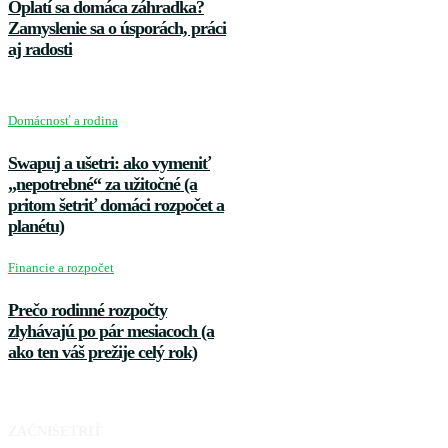
Oplatí sa domáca záhradka?
Zamyslenie sa o úsporách, práci
aj radosti
Domácnosť a rodina
Swapuj a ušetri: ako vymeniť
„nepotrebné“ za užitočné (a
pritom šetriť domáci rozpočet a
planétu)
Financie a rozpočet
Prečo rodinné rozpočty
zlyhávajú po pár mesiacoch (a
ako ten váš prežije celý rok)
ZAČNIŠETRIŤ