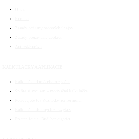
O nás
Kontakt
Zásady ochrany osobných údajov
Zásady používania cookies
Autorské práva
KALKULAČKY A APLIKÁCIE
Kalkulačka domáceho rozpočtu
Splňte si svoj sen – motivačná kalkulačka
Potrebujete to? Rozhodovací formulár
Kalkulačka drobných zlozvykov
Prestaň fajčiť! Buď bez cigariet!