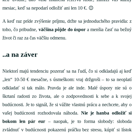
mesiac, keď sa nepodarí odložiť ani len 10 €. 😊
A keď raz príde zvýšenie príjmu, držte sa jednoduchého pravidla: z
toho, čo pribudne,
väčšina pôjde do úspor
a menšia časť na bežný
život či raz za čas väčšiu odmenu.
..a na záver
Niektorí majú tendenciu pozerať sa na ľudí, čo si odkladajú aj keď
„len“ 10-50 € mesačne, s úsmeškom: vraj držgroši – to sa neoplatí
odkladať si tak málo. Pravda je ale inde. Malé úspory nie sú o
škrtaní radosti zo života, ale o zodpovednosti k sebe a k svojej
budúcnosti. Je to signál, že si vážite vlastnú prácu a nechcete, aby o
vašej budúcnosti rozhodovala náhoda.
Nie je hanba odložiť si
bokom len pár eur
– naopak, je to forma slobody: sloboda
zvládnuť v budúcnosti pokazenú práčku bez stresu, kúpiť si lístok