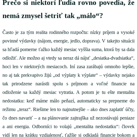
Prečo si niektorí ľudia rovno povedia, že
nemá zmysel šetriť tak „málo“?
Často je za tým realita rodinného rozpočtu: nízky príjem a vysoké
povinné výdavky (nájom, energie, jedlo, doprava). V takejto situácii
sa hľadá pomerne ťažko každý mesiac vyššia suma, ktorá by sa dala
odložiť. Ale možno aj vtedy sa neraz dá nájsť „desiatka-dvadsiatka“,
hoci len v niektorých mesiacoch. Iní zasa zarábajú omnoho lepšie,
no aj tak prekvapivo žijú „od výplaty k výplate“ – výdavky nejako
tak prirodzene narástli spolu s príjmom a voľné financie na
odloženie sa každý mesiac vytratia. A potom je tu ešte mentalita
nedostatku: keď máme málo peňazí, automaticky sa prepneme do
režimu „teraz“. Riešime len to najnutnejšie – ako dnes zaplatiť účty,
čo dnes navariť – a na plánovanie zajtrajška už nezostávajú peniaze
a ani energia. Odborníci to volajú „mentalita nedostatku“: človek
vidí len na krátku vzdialenosť, ťažšie si odkladá financie bokom a