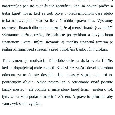
našetrených pár sto eur vás vie zachrániť, keď sa pokazí pračka a
treba kúpiť novú, keď sa zub ozve v predvianočnom čase alebo
treba naraz zaplatiť viac za lieky či náhlu opravu auta. Výskumy
osobných financií dlhodobo ukazujú, že aj menší finančný „vankúš“
významne znižuje riziko, že siahnete po rýchlom a nevýhodnom
finančnom úvere. Inými slovami: aj menšia finančná rezerva je
reálna ochrana pred stresom a pred vysokými bankovými úrokmi.
Tretia zmena je motivácia. Dlhodobé ciele sa držia oveľa ľahšie,
keď si doprajete aj malé radosti. Keď si raz za čas dovolíte drobnú
odmenu za to čo ste dosiahli, dáte si jasný signál: „ide mi to,
pokračujem ďalej“. Nejde potom len o odriekanie ktoré pocítite
každý mesiac – ale pocítite aj malé plusy hneď teraz – nielen o rok
tým, že sa vám podarilo našetriť XY eur. A práve to pomáha, aby
vám zvyk šetriť vydržal.