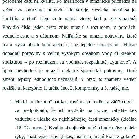
pôsobenie času na kvalitu. Po mesiacoch v mrazničke prichádza na
scénu tzv. omrzlina: potravina dehydruje, vysychá, mení sa jej
štruktúra a chuť. Deje sa to najmä vtedy, keď je zle zabalená.
Pravidlo číslo jeden preto znie: mraziť s rozumom, v porciách,
vzduchotesne a s dátumom. Najľahšie sa mrazia potraviny, ktoré
majú vyšší obsah tuku alebo sú už tepelne spracované. Horšie
dopadnú potraviny s veľmi vysokým obsahom vody či krehkou
štruktúrou – po rozmrazení sú vodnaté, rozpadnuté, „gumové“. A
úplne nevhodné je mraziť niektoré špecifické potraviny, ktoré
zmenu teploty jednoducho neznášajú. V praxi to znamená vedieť
rozlíšiť tri kategórie: 1. určite áno, 2. kompromisy a 3. radšej nie.
Medzi „určite áno“ patria surové mäso, hydina a väčšina rýb –
za predpokladu, že ich rozdelíte na porcie, zabalíte bez
vzduchu a uložíte do najchladnejšej časti mrazničky (ideálne
-18 °C a menej). Kvalitu si najlepšie udrží chudé mäso a biele
ryby; mastnejšie ryby (losos, makrela) majú kratšie „okno“,