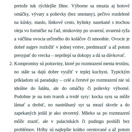
pretože tuk rýchlejšie žltne. Výborne sa mrazia aj hotové
omáčky, vývary a polievky (bez smotany), pečivo rozdelené
na kúsky, maslo, lístkové cesto, bylinky nasekané s trochou
oleja vo formičke na ľad, strukoviny po uvarení, uvarená ryža
a väčšina ovocia určeného do koláčov či smoothie. Ovocie je
dobré najprv rozložiť v jednej vrstve, predmraziť a až potom
presypať do vrecka – neprilepí sa dokopy a dá sa dávkovať.
Kompromisy sú potraviny, ktoré po rozmrazení menia textúru,
no stále sa dajú dobre využiť v teplej kuchyni. Typickým
príkladom sú paradajky – celé a čerstvé po rozmrazení nie sú
ideálne do šalátu, ale do omáčky či polievky výborné.
Podobne je na tom tvaroh a tvrdé syry: kocka syra sa môže
lámať a drobiť, no nastrúhaný syr sa mrazí skvele a do
zapekaných jedál je ako stvorený. Mlieko sa po rozmrazení
môže zraziť, ale v palacinkách či pudingu poslúži bez
problémov. Hríby sú najlepšie krátko orestované a až potom