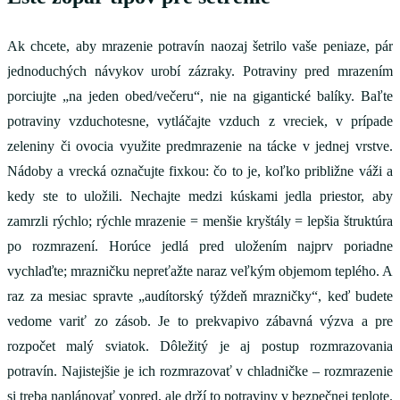
Ak chcete, aby mrazenie potravín naozaj šetrilo vaše peniaze, pár
jednoduchých návykov urobí zázraky. Potraviny pred mrazením
porciujte „na jeden obed/večeru“, nie na gigantické balíky. Baľte
potraviny vzduchotesne, vytláčajte vzduch z vreciek, v prípade
zeleniny či ovocia využite predmrazenie na tácke v jednej vrstve.
Nádoby a vrecká označujte fixkou: čo to je, koľko približne váži a
kedy ste to uložili. Nechajte medzi kúskami jedla priestor, aby
zamrzli rýchlo; rýchle mrazenie = menšie kryštály = lepšia štruktúra
po rozmrazení. Horúce jedlá pred uložením najprv poriadne
vychlaďte; mrazničku nepreťažte naraz veľkým objemom teplého. A
raz za mesiac spravte „audítorský týždeň mrazničky“, keď budete
vedome variť zo zásob. Je to prekvapivo zábavná výzva a pre
rozpočet malý sviatok. Dôležitý je aj postup rozmrazovania
potravín. Najistejšie je ich rozmrazovať v chladničke – rozmrazenie
si treba naplánovať vopred, ale drží to potraviny v bezpečnej teplote.