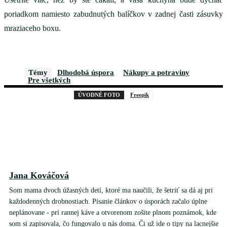
poriadkom namiesto zabudnutých balíčkov v zadnej časti zásuvky
mraziaceho boxu.
Témy
Dlhodobá úspora
Nákupy a potraviny
Pre všetkých
ÚVODNÉ FOTO
Freepik
Jana Kováčová
Som mama dvoch úžasných detí, ktoré ma naučili, že šetriť sa dá aj pri
každodenných drobnostiach. Písanie článkov o úsporách začalo úplne
neplánovane - pri rannej káve a otvorenom zošite plnom poznámok, kde
som si zapisovala, čo fungovalo u nás doma. Či už ide o tipy na lacnejšie