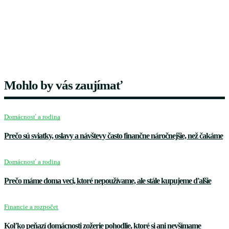
Mohlo by vás zaujímať
Domácnosť a rodina
Prečo sú sviatky, oslavy a návštevy často finančne náročnejšie, než čakáme
Domácnosť a rodina
Prečo máme doma veci, ktoré nepoužívame, ale stále kupujeme ďalšie
Financie a rozpočet
Koľko peňazí domácnosti zožerie pohodlie, ktoré si ani nevšímame