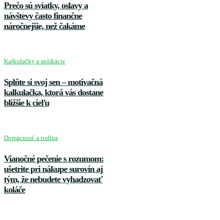
Prečo sú sviatky, oslavy a
návštevy často finančne
náročnejšie, než čakáme
Kalkulačky a aplikácie
Splňte si svoj sen – motivačná
kalkulačka, ktorá vás dostane
bližšie k cieľu
Domácnosť a rodina
Vianočné pečenie s rozumom:
ušetrite pri nákupe surovín aj
tým, že nebudete vyhadzovať
koláče