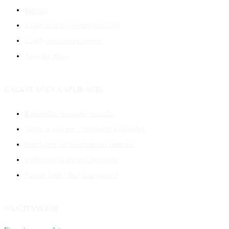
Kontakt
Zásady ochrany osobných údajov
Zásady používania cookies
Autorské práva
KALKULAČKY A APLIKÁCIE
Kalkulačka domáceho rozpočtu
Splňte si svoj sen – motivačná kalkulačka
Potrebujete to? Rozhodovací formulár
Kalkulačka drobných zlozvykov
Prestaň fajčiť! Buď bez cigariet!
NAJČÍTANEJŠIE