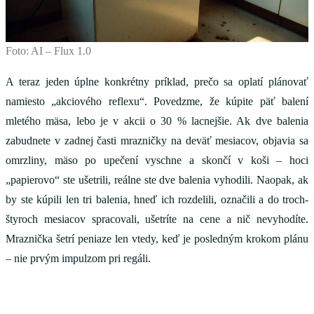
Foto: AI – Flux 1.0
A teraz jeden úplne konkrétny príklad, prečo sa oplatí plánovať
namiesto „akciového reflexu“. Povedzme, že kúpite päť balení
mletého mäsa, lebo je v akcii o 30 % lacnejšie. Ak dve balenia
zabudnete v zadnej časti mrazničky na deväť mesiacov, objavia sa
omrzliny, mäso po upečení vyschne a skončí v koši – hoci
„papierovo“ ste ušetrili, reálne ste dve balenia vyhodili. Naopak, ak
by ste kúpili len tri balenia, hneď ich rozdelili, označili a do troch-
štyroch mesiacov spracovali, ušetríte na cene a nič nevyhodíte.
Mraznička šetrí peniaze len vtedy, keď je posledným krokom plánu
– nie prvým impulzom pri regáli.