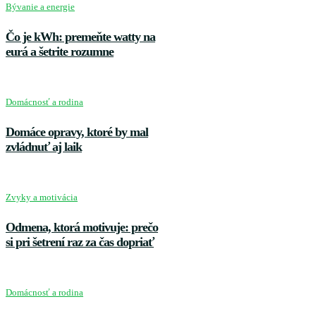
Bývanie a energie
Čo je kWh: premeňte watty na
eurá a šetrite rozumne
Domácnosť a rodina
Domáce opravy, ktoré by mal
zvládnuť aj laik
Zvyky a motivácia
Odmena, ktorá motivuje: prečo
si pri šetrení raz za čas dopriať
Domácnosť a rodina