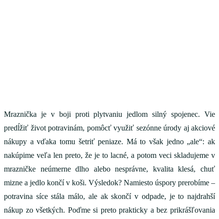
Mraznička je v boji proti plytvaniu jedlom silný spojenec. Vie
predĺžiť život potravinám, pomôcť využiť sezónne úrody aj akciové
nákupy a vďaka tomu šetriť peniaze. Má to však jedno „ale“: ak
nakúpime veľa len preto, že je to lacné, a potom veci skladujeme v
mrazničke neúmerne dlho alebo nesprávne, kvalita klesá, chuť
mizne a jedlo končí v koši. Výsledok? Namiesto úspory prerobíme –
potravina síce stála málo, ale ak skončí v odpade, je to najdrahší
nákup zo všetkých. Poďme si preto prakticky a bez prikrášľovania