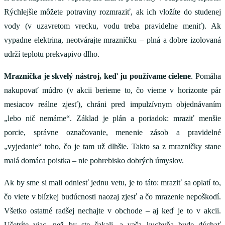
Rýchlejšie môžete potraviny rozmraziť, ak ich vložíte do studenej
vody (v uzavretom vrecku, vodu treba pravidelne meniť). Ak
vypadne elektrina, neotvárajte mrazničku – plná a dobre izolovaná
udrží teplotu prekvapivo dlho.
Mraznička je skvelý nástroj, keď ju používame cielene
. Pomáha
nakupovať múdro (v akcii berieme to, čo vieme v horizonte pár
mesiacov reálne zjesť), chráni pred impulzívnym objednávaním
„lebo nič nemáme“. Základ je plán a poriadok: mraziť menšie
porcie, správne označovanie, menenie zásob a pravidelné
„vyjedanie“ toho, čo je tam už dlhšie. Takto sa z mrazničky stane
malá domáca poistka – nie pohrebisko dobrých úmyslov.
Ak by sme si mali odniesť jednu vetu, je to táto: mraziť sa oplatí to,
čo viete v blízkej budúcnosti naozaj zjesť a čo mrazenie nepoškodí.
Všetko ostatné radšej nechajte v obchode – aj keď je to v akcii.
Ušetríte viac, než by ste čakali, a vaša kuchyňa bude dýchať