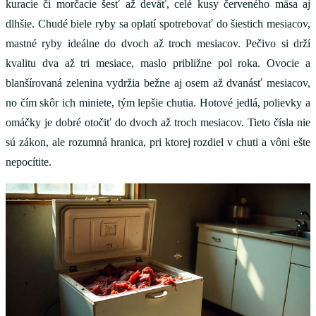
kuracie či morčacie šesť až deväť, celé kusy červeného mäsa aj
dlhšie. Chudé biele ryby sa oplatí spotrebovať do šiestich mesiacov,
mastné ryby ideálne do dvoch až troch mesiacov. Pečivo si drží
kvalitu dva až tri mesiace, maslo približne pol roka. Ovocie a
blanšírovaná zelenina vydržia bežne aj osem až dvanásť mesiacov,
no čím skôr ich miniete, tým lepšie chutia. Hotové jedlá, polievky a
omáčky je dobré otočiť do dvoch až troch mesiacov. Tieto čísla nie
sú zákon, ale rozumná hranica, pri ktorej rozdiel v chuti a vôni ešte
nepocítite.