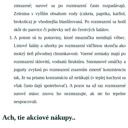
zmrazené; surové sa po rozmrazení často rozpadávajú.
Zelenina s vyšším obsahom vody (cuketa, paprika, karfiol,
brokolica) je vhodnejšia blanšírovaná. Po rozmrazení sa hodí
skôr do panvice či polievky než do čerstvých šalátov.
A potom sú tu potraviny, ktoré mrazničku nemilujú vôbec.
Listové šaláty a uhorky po rozmrazení väčšinou skončia ako
mokrý tieň pôvodnej chrumkavosti. Varené zemiaky majú po
rozmrazení sklovitú, vodnatú štruktúru. Smotanové omáčky a
jogurty zvyknú po rozmrazení zrazením zmeniť konzistenciu
tak, že na priamu konzumáciu už nelákajú (v teplej kuchyni sa
však často dajú spotrebovať). A pozor na už raz rozmrazené
surové mäso: znovu ho nezmrazujte, ak ste ho tepelne
nespracovali.
Ach, tie akciové nákupy..