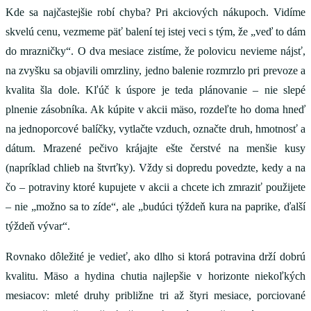
Kde sa najčastejšie robí chyba? Pri akciových nákupoch. Vidíme
skvelú cenu, vezmeme päť balení tej istej veci s tým, že „veď to dám
do mrazničky“. O dva mesiace zistíme, že polovicu nevieme nájsť,
na zvyšku sa objavili omrzliny, jedno balenie rozmrzlo pri prevoze a
kvalita šla dole. Kľúč k úspore je teda plánovanie – nie slepé
plnenie zásobníka. Ak kúpite v akcii mäso, rozdeľte ho doma hneď
na jednoporcové balíčky, vytlačte vzduch, označte druh, hmotnosť a
dátum. Mrazené pečivo krájajte ešte čerstvé na menšie kusy
(napríklad chlieb na štvrťky). Vždy si dopredu povedzte, kedy a na
čo – potraviny ktoré kupujete v akcii a chcete ich zmraziť použijete
– nie „možno sa to zíde“, ale „budúci týždeň kura na paprike, ďalší
týždeň vývar“.
Rovnako dôležité je vedieť, ako dlho si ktorá potravina drží dobrú
kvalitu. Mäso a hydina chutia najlepšie v horizonte niekoľkých
mesiacov: mleté druhy približne tri až štyri mesiace, porciované