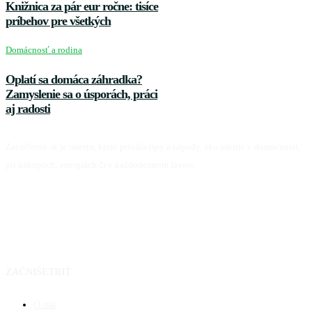
Knižnica za pár eur ročne: tisíce
príbehov pre všetkých
Domácnosť a rodina
Oplatí sa domáca záhradka?
Zamyslenie sa o úsporách, práci
aj radosti
ZacniSetrit.sk je miesto, ktoré prináša tipy a nápady, ako ušetriť v domácnosti,
pri nákupoch, energiách či v každodennom živote.
Facebook
ZAČNIŠETRIŤ
O nás